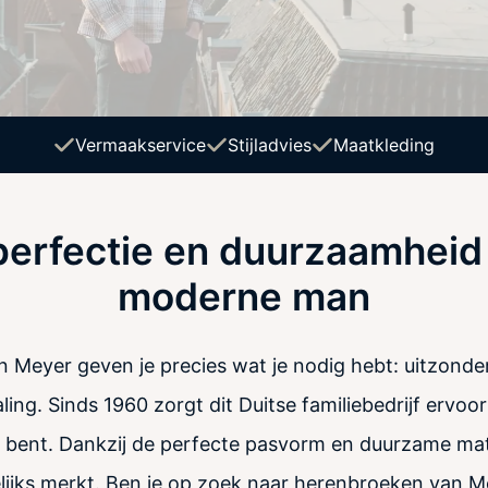
Vermaakservice
Stijladvies
Maatkleding
perfectie en duurzaamheid
moderne man
 Meyer geven je precies wat je nodig hebt: uitzonder
aling. Sinds 1960 zorgt dit Duitse familiebedrijf ervoor
ok bent. Dankzij de perfecte pasvorm en duurzame mate
gelijks merkt. Ben je op zoek naar herenbroeken van Me