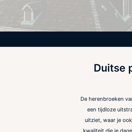
Duitse 
De herenbroeken van
een tijdloze uitstr
uitziet, waar je o
kwaliteit die je da