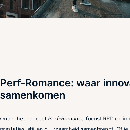
Perf-Romance: waar innovat
samenkomen
Onder het concept
Perf-Romance
focust RRD op inn
prestaties, stijl en duurzaamheid samenbrengt. Of j