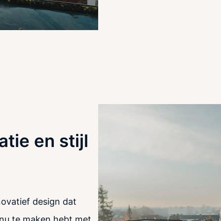
ie en stijl
ovatief design dat
e nu te maken hebt met