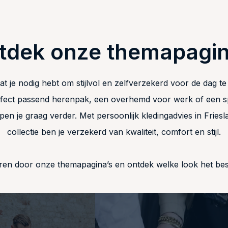
tdek onze themapagin
t je nodig hebt om stijlvol en zelfverzekerd voor de dag t
rfect passend herenpak, een overhemd voor werk of een spe
lpen je graag verder. Met persoonlijk kledingadvies in Frie
collectie ben je verzekerd van kwaliteit, comfort en stijl.
reren door onze themapagina’s en ontdek welke look het beste